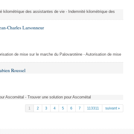
é kilométrique des assistantes de vie - Indemnité kilométrique des
ean-Charles Larsonneur
isation de mise sur le marche du Palovarotène - Autorisation de mise
abien Roussel
pour Ascométal - Trouver une solution pour Ascométal
1
2
3
4
5
6
7
113311
suivant »