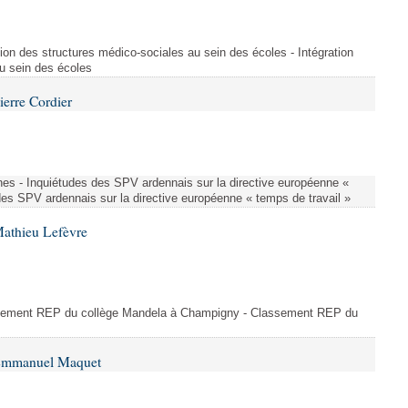
ion des structures médico-sociales au sein des écoles - Intégration
u sein des écoles
ierre Cordier
nes - Inquiétudes des SPV ardennais sur la directive européenne «
des SPV ardennais sur la directive européenne « temps de travail »
Mathieu Lefèvre
ssement REP du collège Mandela à Champigny - Classement REP du
 Emmanuel Maquet