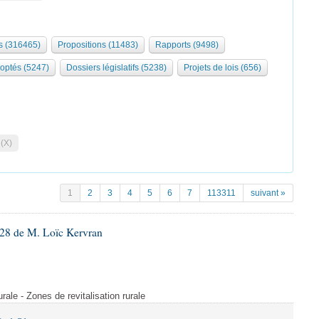
 (316465)
Propositions (11483)
Rapports (9498)
optés (5247)
Dossiers législatifs (5238)
Projets de lois (656)
 (X)
1
2
3
4
5
6
7
113311
suivant »
28 de M. Loïc Kervran
rurale - Zones de revitalisation rurale