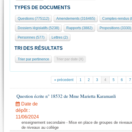
S'id
Présidence
Séance publique
Rôle et pouvoirs de l'Assemblée
Visiter l'Assemblée
TYPES DE DOCUMENTS
Fiches « Connaissance de l’Assemblée »
577 députés
Commissions et autres organes
Visite virtuelle du palais Bourbon
Questions (775112)
Amendements (316465)
Comptes-rendus (
Organisation de l'Assemblée
Groupes politiques
Europe et International
Assister à une séance
Mot
Dossiers législatifs (5238)
Rapports (3882)
Propositions (3330)
Présidence
Conférence des Présidents
Bureau
Collège des Ques
Élections législatives
Contrôle et évaluation
Accès des chercheurs à l’Assemblée
Personnes (577)
Lettres (2)
Congrès
Les évènements
S'inscrire
TRI DES RÉSULTATS
Pétitions
Statistiques et chiffres clés
Trier par pertinence
Trier par date (X)
Transparence et déontologie
Vous n'ave
Patrimoine
E
Documents de référence
La Bibliothèque
( Constitution | Règlement de l'Assemblée ... )
Documents parlementaires
« précedent
1
2
3
4
5
6
7
Les archives
Projets de loi
Contacts et plan d'accès
Propositions de loi
Question écrite n° 18532 de Mme Marietta Karamanli
Histoire
Photos libres de droit
Amendements
Date de
Juniors
Textes adoptés
dépôt :
Anciennes législatures
11/06/2024
enseignement secondaire - Mise en place de groupes de niveaux
Liens vers les sites publics
Rapports d'information
de niveaux au collège