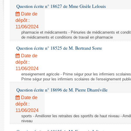
Rapports d'enquête
Question écrite n° 18627 de Mme Gisèle Lelouis
Rapports législatifs
Date de
Rapports sur l'application des lois
dépôt :
Baromètre de l’application des lois
11/06/2024
pharmacie et médicaments - Pénuries de médicaments et conditi
de médicaments et conditions de travail en pharmacie
Dossiers législatifs
Question écrite n° 18525 de M. Bertrand Sorre
Budget et sécurité sociale
Questions écrites et orales
Date de
dépôt :
Comptes rendus des débats
11/06/2024
enseignement agricole - Prime ségur pour les infirmiers scolaires
Prime ségur pour les infirmiers scolaires de l'enseignement publi
Question écrite n° 18696 de M. Pierre Dharréville
Date de
dépôt :
11/06/2024
sports - Améliorer les retraites des sportifs de haut niveau - Amél
niveau