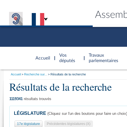
Assemb
Accèder à
la page
Vos
Travaux
Accueil
d'accueil
députés
parlementaires
Vous
Accueil
Recherche sur...
Résultats de la recherche
êtes
Résultats de la recherche
Général
ici
CONNEX
TRAVA
CONNA
DÉC
:
1119341
résultats trouvés
LÉGISLATURE
(Cliquez sur l'un des boutons pour faire un choix
17e législature
Précédentes législatures (X)