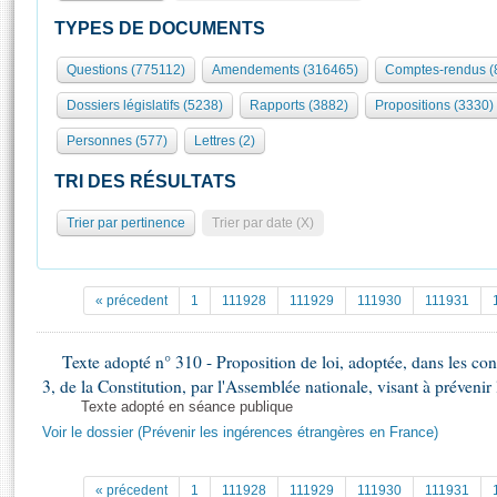
S'id
Présidence
Séance publique
Rôle et pouvoirs de l'Assemblée
Visiter l'Assemblée
TYPES DE DOCUMENTS
Fiches « Connaissance de l’Assemblée »
577 députés
Commissions et autres organes
Visite virtuelle du palais Bourbon
Questions (775112)
Amendements (316465)
Comptes-rendus (
Organisation de l'Assemblée
Groupes politiques
Europe et International
Assister à une séance
Mot
Dossiers législatifs (5238)
Rapports (3882)
Propositions (3330)
Présidence
Conférence des Présidents
Bureau
Collège des Ques
Élections législatives
Contrôle et évaluation
Accès des chercheurs à l’Assemblée
Personnes (577)
Lettres (2)
Congrès
Les évènements
S'inscrire
TRI DES RÉSULTATS
Pétitions
Statistiques et chiffres clés
Trier par pertinence
Trier par date (X)
Transparence et déontologie
Vous n'ave
Patrimoine
E
Documents de référence
La Bibliothèque
( Constitution | Règlement de l'Assemblée ... )
Documents parlementaires
« précedent
1
111928
111929
111930
111931
Les archives
Projets de loi
Contacts et plan d'accès
Propositions de loi
Texte adopté n° 310 - Proposition de loi, adoptée, dans les cond
Histoire
Photos libres de droit
3, de la Constitution, par l'Assemblée nationale, visant à préveni
Amendements
Juniors
Texte adopté en séance publique
Textes adoptés
Anciennes législatures
Voir le dossier (Prévenir les ingérences étrangères en France)
Liens vers les sites publics
Rapports d'information
« précedent
1
111928
111929
111930
111931