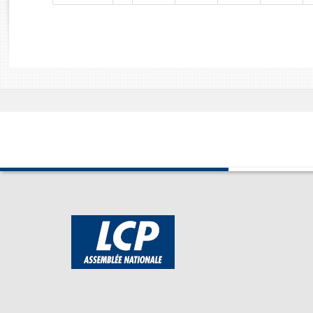
Rapports d'enquête
Rapports législatifs
Rapports sur l'application des lois
Baromètre de l’application des lois
Dossiers législatifs
Budget et sécurité sociale
Questions écrites et orales
Comptes rendus des débats