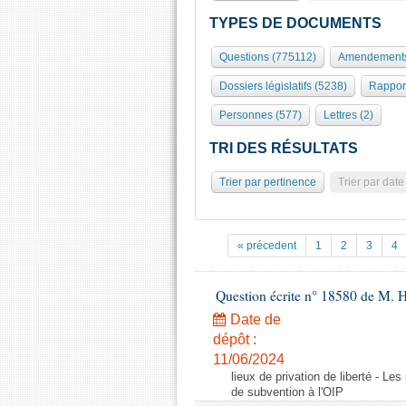
TYPES DE DOCUMENTS
Questions (775112)
Amendements
Dossiers législatifs (5238)
Rappor
Personnes (577)
Lettres (2)
TRI DES RÉSULTATS
Trier par pertinence
Trier par date
« précedent
1
2
3
4
Question écrite n° 18580 de M. 
Date de
dépôt :
11/06/2024
lieux de privation de liberté - Le
de subvention à l'OIP