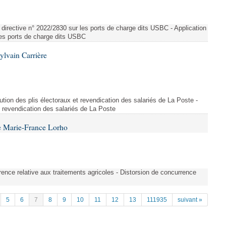
directive n° 2022/2830 sur les ports de charge dits USBC - Application
 les ports de charge dits USBC
ylvain Carrière
bution des plis électoraux et revendication des salariés de La Poste -
et revendication des salariés de La Poste
e Marie-France Lorho
rrence relative aux traitements agricoles - Distorsion de concurrence
5
6
7
8
9
10
11
12
13
111935
suivant »