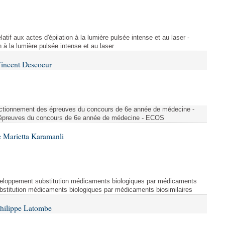
atif aux actes d'épilation à la lumière pulsée intense et au laser -
on à la lumière pulsée intense et au laser
Vincent Descoeur
nctionnement des épreuves du concours de 6e année de médecine -
épreuves du concours de 6e année de médecine - ECOS
 Marietta Karamanli
eloppement substitution médicaments biologiques par médicaments
bstitution médicaments biologiques par médicaments biosimilaires
Philippe Latombe