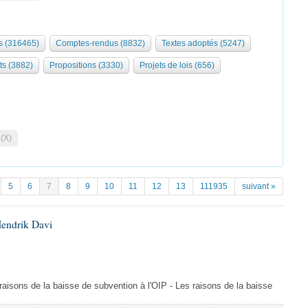
 (316465)
Comptes-rendus (8832)
Textes adoptés (5247)
ts (3882)
Propositions (3330)
Projets de lois (656)
 (X)
5
6
7
8
9
10
11
12
13
111935
suivant »
Hendrik Davi
s raisons de la baisse de subvention à l'OIP - Les raisons de la baisse