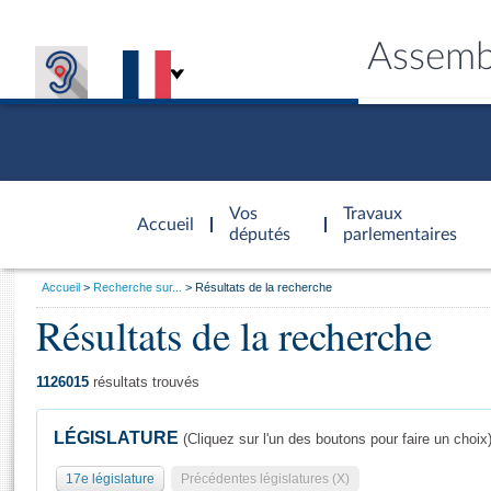
Assemb
Accèder à
la page
Vos
Travaux
Accueil
d'accueil
députés
parlementaires
Vous
Accueil
Recherche sur...
Résultats de la recherche
êtes
Résultats de la recherche
Général
ici
CONNEX
TRAVA
CONNA
DÉC
:
1126015
résultats trouvés
LÉGISLATURE
(Cliquez sur l'un des boutons pour faire un choix
17e législature
Précédentes législatures (X)