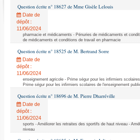
Rapports d'enquête
Question écrite n° 18627 de Mme Gisèle Lelouis
Rapports législatifs
Date de
Rapports sur l'application des lois
dépôt :
Baromètre de l’application des lois
11/06/2024
pharmacie et médicaments - Pénuries de médicaments et conditi
de médicaments et conditions de travail en pharmacie
Dossiers législatifs
Question écrite n° 18525 de M. Bertrand Sorre
Budget et sécurité sociale
Questions écrites et orales
Date de
dépôt :
Comptes rendus des débats
11/06/2024
enseignement agricole - Prime ségur pour les infirmiers scolaires
Prime ségur pour les infirmiers scolaires de l'enseignement publi
Question écrite n° 18696 de M. Pierre Dharréville
Date de
dépôt :
11/06/2024
sports - Améliorer les retraites des sportifs de haut niveau - Amél
niveau