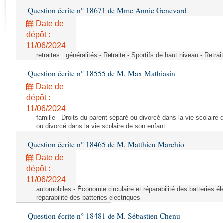
Rapports d'enquête
Question écrite n° 18671 de Mme Annie Genevard
Rapports législatifs
Date de
Rapports sur l'application des lois
dépôt :
Baromètre de l’application des lois
11/06/2024
retraites : généralités - Retraite - Sportifs de haut niveau - Retra
Dossiers législatifs
Question écrite n° 18555 de M. Max Mathiasin
Budget et sécurité sociale
Date de
Questions écrites et orales
dépôt :
Comptes rendus des débats
11/06/2024
famille - Droits du parent séparé ou divorcé dans la vie scolaire 
ou divorcé dans la vie scolaire de son enfant
Question écrite n° 18465 de M. Matthieu Marchio
Date de
dépôt :
11/06/2024
automobiles - Économie circulaire et réparabilité des batteries él
réparabilité des batteries électriques
Question écrite n° 18481 de M. Sébastien Chenu