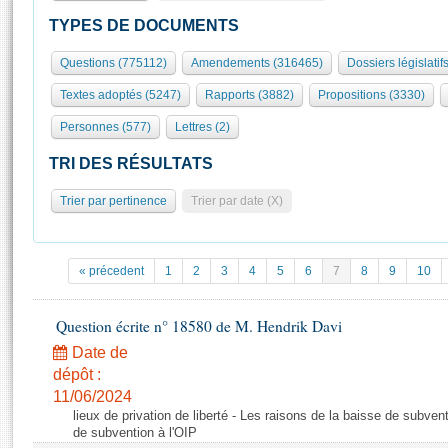
S'id
Présidence
Séance publique
Rôle et pouvoirs de l'Assemblée
Visiter l'Assemblée
TYPES DE DOCUMENTS
Fiches « Connaissance de l’Assemblée »
577 députés
Commissions et autres organes
Visite virtuelle du palais Bourbon
Questions (775112)
Amendements (316465)
Dossiers législatif
Organisation de l'Assemblée
Groupes politiques
Europe et International
Assister à une séance
Mot
Textes adoptés (5247)
Rapports (3882)
Propositions (3330)
Présidence
Conférence des Présidents
Bureau
Collège des Ques
Élections législatives
Contrôle et évaluation
Accès des chercheurs à l’Assemblée
Personnes (577)
Lettres (2)
Congrès
Les évènements
S'inscrire
TRI DES RÉSULTATS
Pétitions
Statistiques et chiffres clés
Trier par pertinence
Trier par date (X)
Transparence et déontologie
Vous n'ave
Patrimoine
E
Documents de référence
La Bibliothèque
( Constitution | Règlement de l'Assemblée ... )
Documents parlementaires
« précedent
1
2
3
4
5
6
7
8
9
10
Les archives
Projets de loi
Contacts et plan d'accès
Propositions de loi
Question écrite n° 18580 de M. Hendrik Davi
Histoire
Photos libres de droit
Amendements
Date de
Juniors
Textes adoptés
dépôt :
Anciennes législatures
11/06/2024
lieux de privation de liberté - Les raisons de la baisse de subven
Liens vers les sites publics
Rapports d'information
de subvention à l'OIP