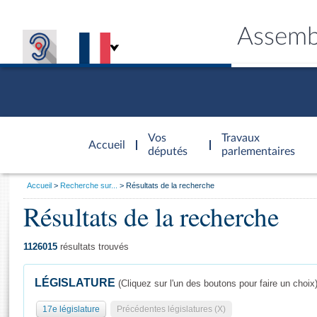
Assemb
Accèder à
la page
Vos
Travaux
Accueil
d'accueil
députés
parlementaires
Vous
Accueil
Recherche sur...
Résultats de la recherche
êtes
Résultats de la recherche
Général
ici
CONNEX
TRAVA
CONNA
DÉC
:
1126015
résultats trouvés
LÉGISLATURE
(Cliquez sur l'un des boutons pour faire un choix
17e législature
Précédentes législatures (X)