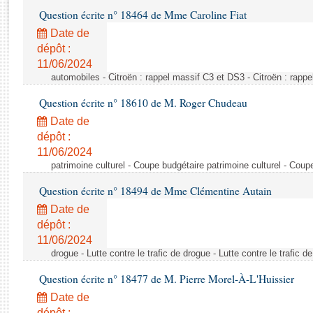
Rapports d'enquête
Question écrite n° 18464 de Mme Caroline Fiat
Rapports législatifs
Date de
Rapports sur l'application des lois
dépôt :
Baromètre de l’application des lois
11/06/2024
automobiles - Citroën : rappel massif C3 et DS3 - Citroën : rapp
Dossiers législatifs
Question écrite n° 18610 de M. Roger Chudeau
Budget et sécurité sociale
Date de
Questions écrites et orales
dépôt :
Comptes rendus des débats
11/06/2024
patrimoine culturel - Coupe budgétaire patrimoine culturel - Coup
Question écrite n° 18494 de Mme Clémentine Autain
Date de
dépôt :
11/06/2024
drogue - Lutte contre le trafic de drogue - Lutte contre le trafic d
Question écrite n° 18477 de M. Pierre Morel-À-L'Huissier
Date de
dépôt :