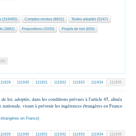
 (316465)
Comptes-rendus (8832)
Textes adoptés (5247)
ts (3882)
Propositions (3330)
Projets de lois (656)
 (X)
111929
111930
111931
111932
111933
111934
111935
e loi, adoptée, dans les conditions prévues à l'article 45, alinéa
e nationale, visant à prévenir les ingérences étrangères en France
s étrangères en France)
111929
111930
111931
111932
111933
111934
111935