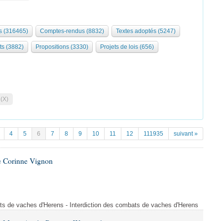
 (316465)
Comptes-rendus (8832)
Textes adoptés (5247)
ts (3882)
Propositions (3330)
Projets de lois (656)
 (X)
4
5
6
7
8
9
10
11
12
111935
suivant »
e Corinne Vignon
ts de vaches d'Herens - Interdiction des combats de vaches d'Herens