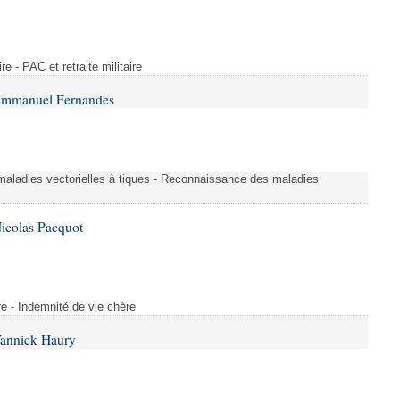
ire - PAC et retraite militaire
 Emmanuel Fernandes
aladies vectorielles à tiques - Reconnaissance des maladies
icolas Pacquot
re - Indemnité de vie chère
Yannick Haury