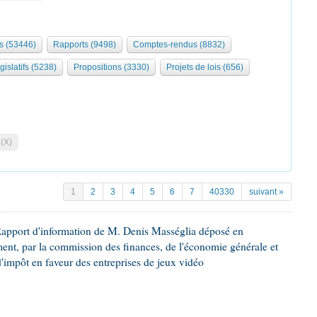
s (53446)
Rapports (9498)
Comptes-rendus (8832)
gislatifs (5238)
Propositions (3330)
Projets de lois (656)
 (X)
1
2
3
4
5
6
7
40330
suivant »
Rapport d'information de M. Denis Masséglia déposé en
ement, par la commission des finances, de l'économie générale et
d'impôt en faveur des entreprises de jeux vidéo