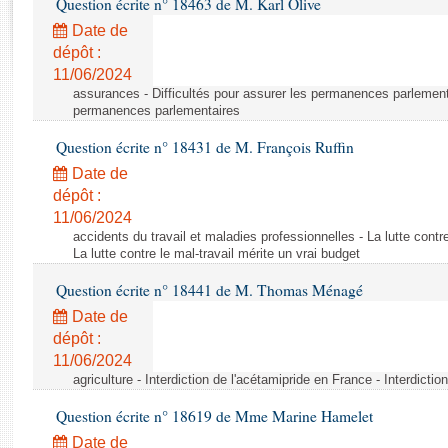
Question écrite n° 18463 de M. Karl Olive
Rapports d'enquête
Rapports législatifs
Date de
dépôt :
Rapports sur l'application des lois
11/06/2024
Baromètre de l’application des lois
assurances - Difficultés pour assurer les permanences parlementa
permanences parlementaires
Dossiers législatifs
Question écrite n° 18431 de M. François Ruffin
Budget et sécurité sociale
Date de
Questions écrites et orales
dépôt :
Comptes rendus des débats
11/06/2024
accidents du travail et maladies professionnelles - La lutte contre
La lutte contre le mal-travail mérite un vrai budget
Question écrite n° 18441 de M. Thomas Ménagé
Date de
dépôt :
11/06/2024
agriculture - Interdiction de l'acétamipride en France - Interdicti
Question écrite n° 18619 de Mme Marine Hamelet
Date de