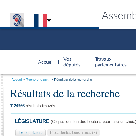
Assemb
Accèder à
la page
Vos
Travaux
Accueil
d'accueil
députés
parlementaires
Vous
Accueil
Recherche sur...
Résultats de la recherche
êtes
Résultats de la recherche
Général
ici
CONNEX
TRAVA
CONNA
DÉC
:
1124966
résultats trouvés
LÉGISLATURE
(Cliquez sur l'un des boutons pour faire un choix
17e législature
Précédentes législatures (X)