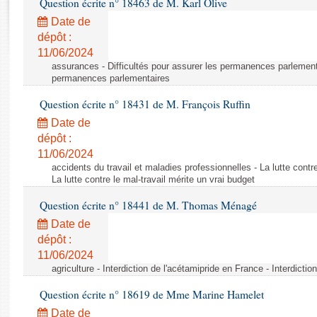
Question écrite n° 18463 de M. Karl Olive
Rapports d'enquête
Rapports législatifs
Date de
dépôt :
Rapports sur l'application des lois
11/06/2024
Baromètre de l’application des lois
assurances - Difficultés pour assurer les permanences parlementa
permanences parlementaires
Dossiers législatifs
Question écrite n° 18431 de M. François Ruffin
Budget et sécurité sociale
Date de
Questions écrites et orales
dépôt :
Comptes rendus des débats
11/06/2024
accidents du travail et maladies professionnelles - La lutte contre
La lutte contre le mal-travail mérite un vrai budget
Question écrite n° 18441 de M. Thomas Ménagé
Date de
dépôt :
11/06/2024
agriculture - Interdiction de l'acétamipride en France - Interdicti
Question écrite n° 18619 de Mme Marine Hamelet
Date de