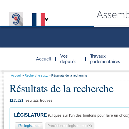
Assemb
Accèder à
la page
Vos
Travaux
Accueil
d'accueil
députés
parlementaires
Vous
Accueil
Recherche sur...
Résultats de la recherche
êtes
Résultats de la recherche
Général
ici
CONNEX
TRAVA
CONNA
DÉC
:
1135321
résultats trouvés
LÉGISLATURE
(Cliquez sur l'un des boutons pour faire un choix
17e législature
Précédentes législatures (X)