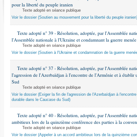
Rapports d'enquête
pour la liberté du peuple iranien
Rapports législatifs
Texte adopté en séance publique
Rapports sur l'application des lois
Voir le dossier (Soutien au mouvement pour la liberté du peuple iranien
Baromètre de l’application des lois
Texte adopté n° 39 - Résolution, adoptée, par l'Assemblée natio
l'Assemblée nationale à l'Ukraine et condamnant la guerre menée 
Dossiers législatifs
Texte adopté en séance publique
Budget et sécurité sociale
Voir le dossier (Soutien à l'Ukraine et condamnation de la guerre mené
Questions écrites et orales
Comptes rendus des débats
Texte adopté n° 37 - Résolution, adoptée, par l'Assemblée nation
l'agression de l'Azerbaïdjan à l'encontre de l'Arménie et à établi
Sud
Texte adopté en séance publique
Voir le dossier (Exiger la fin de l'agression de l'Azerbaïdjan à l'encontre
durable dans le Caucase du Sud)
Texte adopté n° 40 - Résolution, adoptée, par l'Assemblée nati
ambitieux lors de la quinzième conférence des parties à la convent
Texte adopté en séance publique
Voir le dossier (Appeler à un accord ambitieux lors de la quinzième co