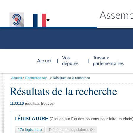
Assemb
Accèder à
la page
Vos
Travaux
Accueil
d'accueil
députés
parlementaires
Vous
Accueil
Recherche sur...
Résultats de la recherche
êtes
Résultats de la recherche
Général
ici
CONNEX
TRAVA
CONNA
DÉC
:
1133110
résultats trouvés
LÉGISLATURE
(Cliquez sur l'un des boutons pour faire un choix
17e législature
Précédentes législatures (X)