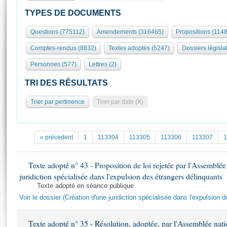
S'id
Présidence
Séance publique
Rôle et pouvoirs de l'Assemblée
Visiter l'Assemblée
TYPES DE DOCUMENTS
Fiches « Connaissance de l’Assemblée »
577 députés
Commissions et autres organes
Visite virtuelle du palais Bourbon
Questions (775112)
Amendements (316465)
Propositions (114
Organisation de l'Assemblée
Groupes politiques
Europe et International
Assister à une séance
Mot
Comptes-rendus (8832)
Textes adoptés (5247)
Dossiers législat
Présidence
Conférence des Présidents
Bureau
Collège des Ques
Élections législatives
Contrôle et évaluation
Accès des chercheurs à l’Assemblée
Personnes (577)
Lettres (2)
Congrès
Les évènements
S'inscrire
TRI DES RÉSULTATS
Pétitions
Statistiques et chiffres clés
Trier par pertinence
Trier par date (X)
Transparence et déontologie
Vous n'ave
Patrimoine
E
Documents de référence
La Bibliothèque
( Constitution | Règlement de l'Assemblée ... )
Documents parlementaires
« précedent
1
113304
113305
113306
113307
1
Les archives
Projets de loi
Contacts et plan d'accès
Propositions de loi
Texte adopté n° 43 - Proposition de loi rejetée par l'Assemblée 
Histoire
Photos libres de droit
juridiction spécialisée dans l'expulsion des étrangers délinquants
Amendements
Juniors
Texte adopté en séance publique
Textes adoptés
Anciennes législatures
Voir le dossier (Création d'une juridiction spécialisée dans l'expulsion 
Liens vers les sites publics
Rapports d'information
Texte adopté n° 35 - Résolution, adoptée, par l'Assemblée nat