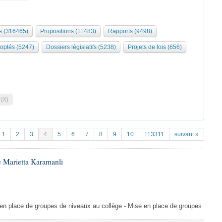
 (316465)
Propositions (11483)
Rapports (9498)
optés (5247)
Dossiers législatifs (5238)
Projets de lois (656)
 (X)
1
2
3
4
5
6
7
8
9
10
113311
suivant »
 Marietta Karamanli
en place de groupes de niveaux au collège - Mise en place de groupes