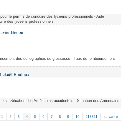
re pour le permis de conduire des lycéens professionnels - Aide
duire des lycéens professionnels
avier Breton
oursement des échographies de grossesse - Taux de remboursement
Mickaël Bouloux
iers - Situation des Américains accidentels - Situation des Américains
1
2
3
4
5
6
7
8
9
10
113311
suivant »