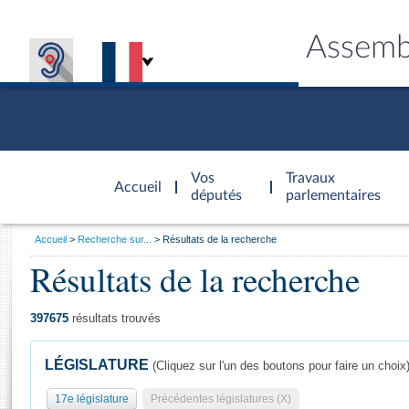
Assemb
Accèder à
la page
Vos
Travaux
Accueil
d'accueil
députés
parlementaires
Vous
Accueil
Recherche sur...
Résultats de la recherche
êtes
Résultats de la recherche
Général
ici
CONNEX
TRAVA
CONNA
DÉC
:
397675
résultats trouvés
LÉGISLATURE
(Cliquez sur l'un des boutons pour faire un choix
17e législature
Précédentes législatures (X)