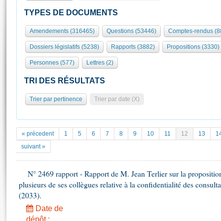
S'id
Présidence
Séance publique
Rôle et pouvoirs de l'Assemblée
Visiter l'Assemblée
TYPES DE DOCUMENTS
Fiches « Connaissance de l’Assemblée »
577 députés
Commissions et autres organes
Visite virtuelle du palais Bourbon
Amendements (316465)
Questions (53446)
Comptes-rendus (8
Organisation de l'Assemblée
Groupes politiques
Europe et International
Assister à une séance
Mot
Dossiers législatifs (5238)
Rapports (3882)
Propositions (3330)
Présidence
Conférence des Présidents
Bureau
Collège des Ques
Élections législatives
Contrôle et évaluation
Accès des chercheurs à l’Assemblée
Personnes (577)
Lettres (2)
Congrès
Les évènements
S'inscrire
TRI DES RÉSULTATS
Pétitions
Statistiques et chiffres clés
Trier par pertinence
Trier par date (X)
Transparence et déontologie
Vous n'ave
Patrimoine
E
Documents de référence
La Bibliothèque
( Constitution | Règlement de l'Assemblée ... )
Documents parlementaires
« précedent
1
5
6
7
8
9
10
11
12
13
1
Les archives
Projets de loi
suivant »
Contacts et plan d'accès
Propositions de loi
Histoire
Photos libres de droit
Amendements
N° 2469 rapport - Rapport de M. Jean Terlier sur la proposition
Juniors
Textes adoptés
plusieurs de ses collègues relative à la confidentialité des consulta
Anciennes législatures
(2033).
Liens vers les sites publics
Date de
Rapports d'information
dépôt :