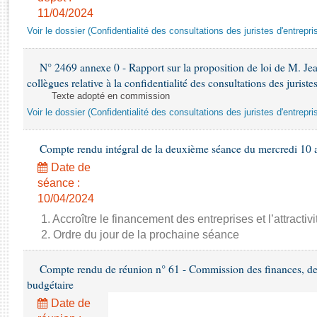
Rapports d'enquête
11/04/2024
Rapports législatifs
Voir le dossier (Confidentialité des consultations des juristes d'entrepri
Rapports sur l'application des lois
Baromètre de l’application des lois
N° 2469 annexe 0 - Rapport sur la proposition de loi de M. Jean
collègues relative à la confidentialité des consultations des juriste
Dossiers législatifs
Texte adopté en commission
Voir le dossier (Confidentialité des consultations des juristes d'entrepri
Budget et sécurité sociale
Questions écrites et orales
Compte rendu intégral de la deuxième séance du mercredi 10 
Comptes rendus des débats
Date de
séance :
10/04/2024
1. Accroître le financement des entreprises et l’attractiv
2. Ordre du jour de la prochaine séance
Compte rendu de réunion n° 61 - Commission des finances, de 
budgétaire
Date de