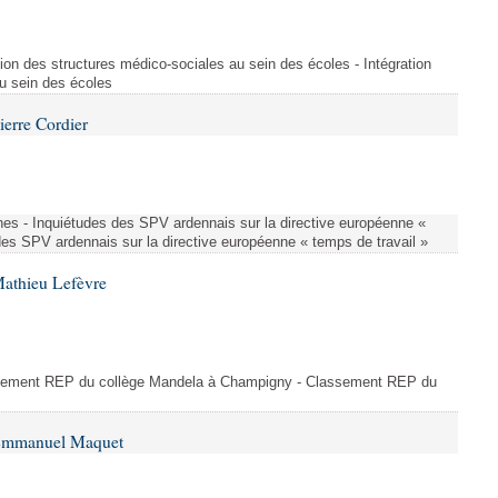
ion des structures médico-sociales au sein des écoles - Intégration
u sein des écoles
ierre Cordier
nes - Inquiétudes des SPV ardennais sur la directive européenne «
des SPV ardennais sur la directive européenne « temps de travail »
Mathieu Lefèvre
ssement REP du collège Mandela à Champigny - Classement REP du
 Emmanuel Maquet