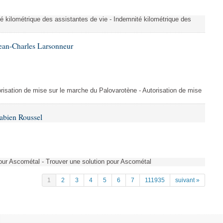
é kilométrique des assistantes de vie - Indemnité kilométrique des
ean-Charles Larsonneur
isation de mise sur le marche du Palovarotène - Autorisation de mise
abien Roussel
pour Ascométal - Trouver une solution pour Ascométal
1
2
3
4
5
6
7
111935
suivant »