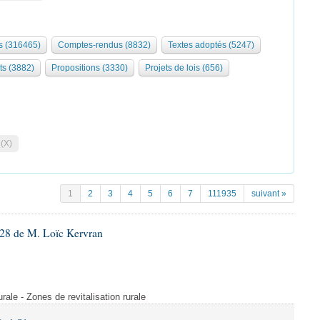
 (316465)
Comptes-rendus (8832)
Textes adoptés (5247)
ts (3882)
Propositions (3330)
Projets de lois (656)
 (X)
1
2
3
4
5
6
7
111935
suivant »
28 de M. Loïc Kervran
rurale - Zones de revitalisation rurale