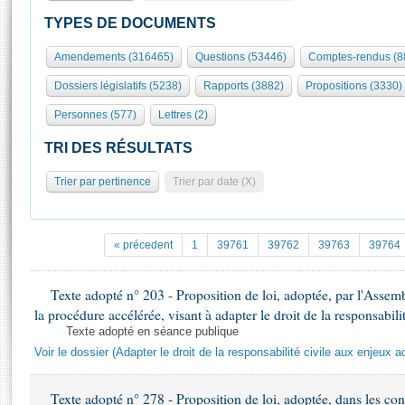
S'id
Présidence
Séance publique
Rôle et pouvoirs de l'Assemblée
Visiter l'Assemblée
TYPES DE DOCUMENTS
Fiches « Connaissance de l’Assemblée »
577 députés
Commissions et autres organes
Visite virtuelle du palais Bourbon
Amendements (316465)
Questions (53446)
Comptes-rendus (8
Organisation de l'Assemblée
Groupes politiques
Europe et International
Assister à une séance
Mot
Dossiers législatifs (5238)
Rapports (3882)
Propositions (3330)
Présidence
Conférence des Présidents
Bureau
Collège des Ques
Élections législatives
Contrôle et évaluation
Accès des chercheurs à l’Assemblée
Personnes (577)
Lettres (2)
Congrès
Les évènements
S'inscrire
TRI DES RÉSULTATS
Pétitions
Statistiques et chiffres clés
Trier par pertinence
Trier par date (X)
Transparence et déontologie
Vous n'ave
Patrimoine
E
Documents de référence
La Bibliothèque
( Constitution | Règlement de l'Assemblée ... )
Documents parlementaires
« précedent
1
39761
39762
39763
39764
Les archives
Projets de loi
Contacts et plan d'accès
Propositions de loi
Texte adopté n° 203 - Proposition de loi, adoptée, par l'Asse
Histoire
Photos libres de droit
la procédure accélérée, visant à adapter le droit de la responsabili
Amendements
Juniors
Texte adopté en séance publique
Textes adoptés
Anciennes législatures
Voir le dossier (Adapter le droit de la responsabilité civile aux enjeux a
Liens vers les sites publics
Rapports d'information
Texte adopté n° 278 - Proposition de loi, adoptée, dans les cond