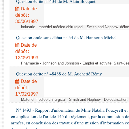
Question écrite n° 434 de M. Alain Bocquet
Rapports d'enquête
Rapports législatifs
Date de
dépôt :
Rapports sur l'application des lois
30/06/1997
Baromètre de l’application des lois
industrie - matériel médico-chirurgical - Smith and Nephew. délo
Question orale sans débat n° 54 de M. Hannoun Michel
Dossiers législatifs
Date de
Budget et sécurité sociale
dépôt :
Questions écrites et orales
12/05/1993
Comptes rendus des débats
Pharmacie - Johnson and Johnson - Emploi et activite. Saint-Je
Question écrite n° 48488 de M. Auchedé Rémy
Date de
dépôt :
17/02/1997
Materiel medico-chirurgical - Smith and Nephew - Delocalisatio
N° 1493 - Rapport d'information de Mme Natalia Pouzyreff et M
en application de l'article 145 du règlement, par la commission de
armées, en conclusion des travaux d'une mission d'information co