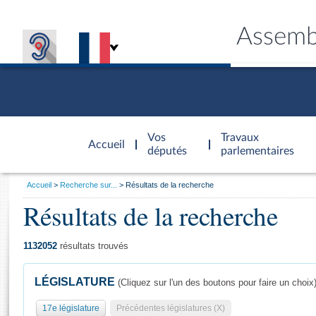
Assemb
Accèder à
la page
Vos
Travaux
Accueil
d'accueil
députés
parlementaires
Vous
Accueil
Recherche sur...
Résultats de la recherche
êtes
Résultats de la recherche
Général
ici
CONNEX
TRAVA
CONNA
DÉC
:
1132052
résultats trouvés
LÉGISLATURE
(Cliquez sur l'un des boutons pour faire un choix
17e législature
Précédentes législatures (X)