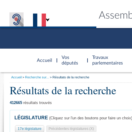
Assemb
Accèder à
la page
Vos
Travaux
Accueil
d'accueil
députés
parlementaires
Vous
Accueil
Recherche sur...
Résultats de la recherche
êtes
Résultats de la recherche
Général
ici
CONNEX
TRAVA
CONNA
DÉC
:
412665
résultats trouvés
LÉGISLATURE
(Cliquez sur l'un des boutons pour faire un choix
17e législature
Précédentes législatures (X)