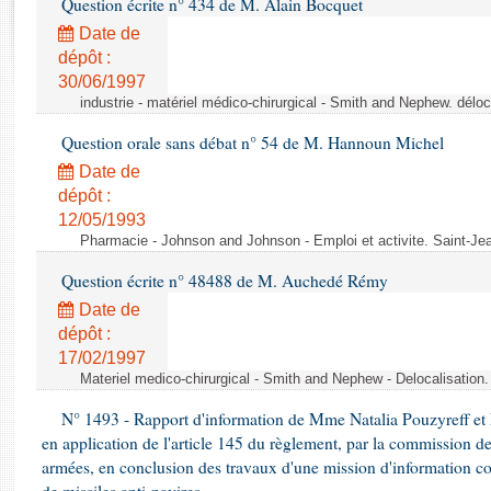
Question écrite n° 434 de M. Alain Bocquet
Rapports d'enquête
Rapports législatifs
Date de
dépôt :
Rapports sur l'application des lois
30/06/1997
Baromètre de l’application des lois
industrie - matériel médico-chirurgical - Smith and Nephew. délo
Question orale sans débat n° 54 de M. Hannoun Michel
Dossiers législatifs
Date de
Budget et sécurité sociale
dépôt :
Questions écrites et orales
12/05/1993
Comptes rendus des débats
Pharmacie - Johnson and Johnson - Emploi et activite. Saint-Je
Question écrite n° 48488 de M. Auchedé Rémy
Date de
dépôt :
17/02/1997
Materiel medico-chirurgical - Smith and Nephew - Delocalisatio
N° 1493 - Rapport d'information de Mme Natalia Pouzyreff et M
en application de l'article 145 du règlement, par la commission de
armées, en conclusion des travaux d'une mission d'information co