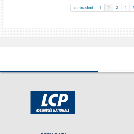
« précedent
1
2
3
4