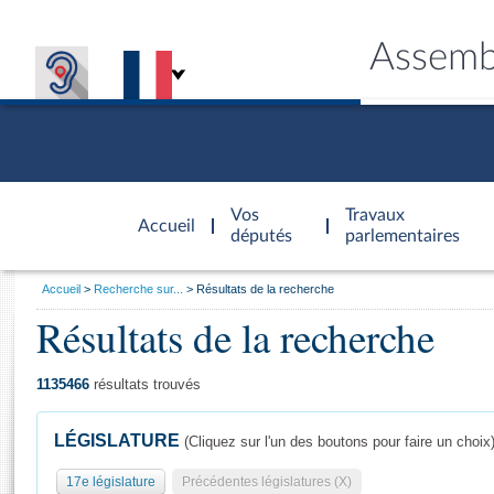
Assemb
Accèder à
la page
Vos
Travaux
Accueil
d'accueil
députés
parlementaires
Vous
Accueil
Recherche sur...
Résultats de la recherche
êtes
Résultats de la recherche
Général
ici
CONNEX
TRAVA
CONNA
DÉC
:
1135466
résultats trouvés
LÉGISLATURE
(Cliquez sur l'un des boutons pour faire un choix
17e législature
Précédentes législatures (X)