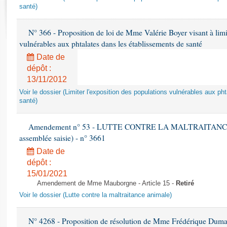
Rapports d'enquête
santé)
Rapports législatifs
Rapports sur l'application des lois
N° 366 - Proposition de loi de Mme Valérie Boyer visant à limit
Baromètre de l’application des lois
vulnérables aux phtalates dans les établissements de santé
Date de
dépôt :
Dossiers législatifs
13/11/2012
Budget et sécurité sociale
Voir le dossier (Limiter l'exposition des populations vulnérables aux p
Questions écrites et orales
santé)
Comptes rendus des débats
Amendement n° 53 - LUTTE CONTRE LA MALTRAITANCE A
assemblée saisie) - n° 3661
Date de
dépôt :
15/01/2021
Amendement de Mme Mauborgne - Article 15 -
Retiré
Voir le dossier (Lutte contre la maltraitance animale)
N° 4268 - Proposition de résolution de Mme Frédérique Dumas 