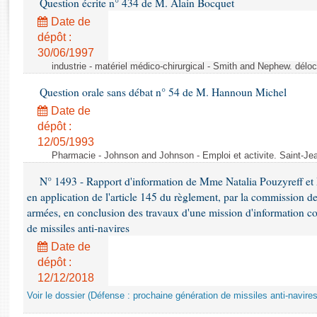
Question écrite n° 434 de M. Alain Bocquet
Rapports d'enquête
Rapports législatifs
Date de
dépôt :
Rapports sur l'application des lois
30/06/1997
Baromètre de l’application des lois
industrie - matériel médico-chirurgical - Smith and Nephew. délo
Question orale sans débat n° 54 de M. Hannoun Michel
Dossiers législatifs
Date de
Budget et sécurité sociale
dépôt :
Questions écrites et orales
12/05/1993
Comptes rendus des débats
Pharmacie - Johnson and Johnson - Emploi et activite. Saint-Je
N° 1493 - Rapport d'information de Mme Natalia Pouzyreff et M
en application de l'article 145 du règlement, par la commission de
armées, en conclusion des travaux d'une mission d'information co
de missiles anti-navires
Date de
dépôt :
12/12/2018
Voir le dossier (Défense : prochaine génération de missiles anti-navires