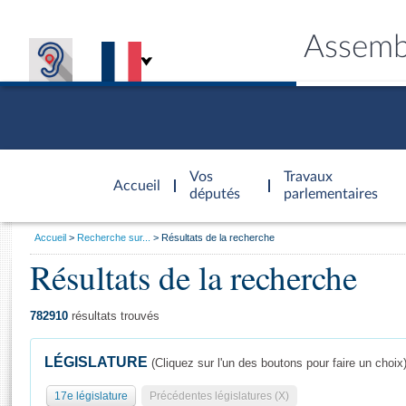
Assemb
Accèder à
la page
Vos
Travaux
Accueil
d'accueil
députés
parlementaires
Vous
Accueil
Recherche sur...
Résultats de la recherche
êtes
Résultats de la recherche
Général
ici
CONNEX
TRAVA
CONNA
DÉC
:
782910
résultats trouvés
LÉGISLATURE
(Cliquez sur l'un des boutons pour faire un choix
17e législature
Précédentes législatures (X)