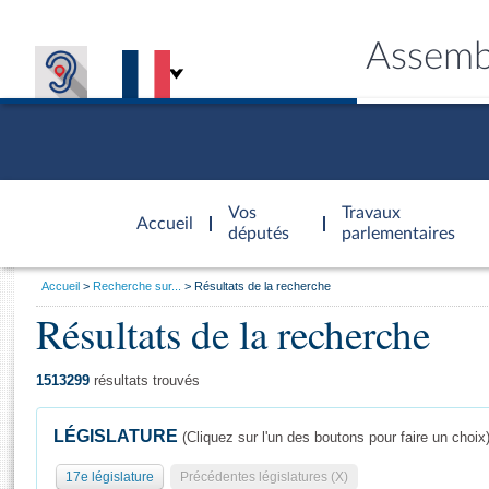
Assemb
Accèder à
la page
Vos
Travaux
Accueil
d'accueil
députés
parlementaires
Vous
Accueil
Recherche sur...
Résultats de la recherche
êtes
Résultats de la recherche
Général
ici
CONNEX
TRAVA
CONNA
DÉC
:
1513299
résultats trouvés
LÉGISLATURE
(Cliquez sur l'un des boutons pour faire un choix
17e législature
Précédentes législatures (X)