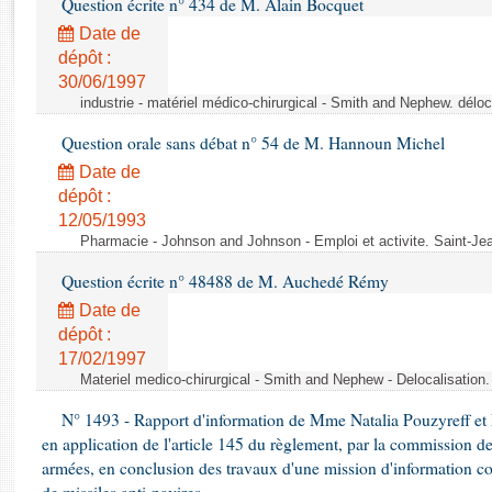
Question écrite n° 434 de M. Alain Bocquet
Rapports d'enquête
Rapports législatifs
Date de
dépôt :
Rapports sur l'application des lois
30/06/1997
Baromètre de l’application des lois
industrie - matériel médico-chirurgical - Smith and Nephew. délo
Question orale sans débat n° 54 de M. Hannoun Michel
Dossiers législatifs
Date de
Budget et sécurité sociale
dépôt :
Questions écrites et orales
12/05/1993
Comptes rendus des débats
Pharmacie - Johnson and Johnson - Emploi et activite. Saint-Je
Question écrite n° 48488 de M. Auchedé Rémy
Date de
dépôt :
17/02/1997
Materiel medico-chirurgical - Smith and Nephew - Delocalisatio
N° 1493 - Rapport d'information de Mme Natalia Pouzyreff et M
en application de l'article 145 du règlement, par la commission de
armées, en conclusion des travaux d'une mission d'information co