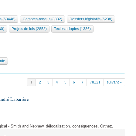
s (53446)
Comptes-rendus (8832)
Dossiers législatifs (5238)
30)
Projets de lois (2858)
Textes adoptés (1336)
date
1
2
3
4
5
6
7
78121
suivant »
André Labarrère
rgical - Smith and Nephew. délocalisation. conséquences. Orthez.