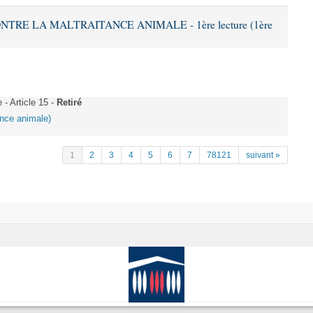
ONTRE LA MALTRAITANCE ANIMALE - 1ère lecture (1ère
 Article 15 -
Retiré
tance animale)
1
2
3
4
5
6
7
78121
suivant »