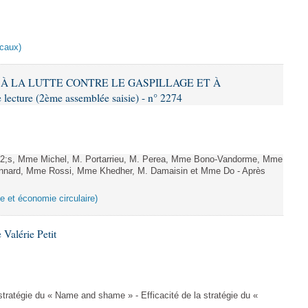
scaux)
IF À LA LUTTE CONTRE LE GASPILLAGE ET À
ture (2ème assemblée saisie) - n° 2274
;s, Mme Michel, M. Portarrieu, M. Perea, Mme Bono-Vandorme, Mme
nnard, Mme Rossi, Mme Khedher, M. Damaisin et Mme Do - Après
ge et économie circulaire)
Valérie Petit
a stratégie du « Name and shame » - Efficacité de la stratégie du «