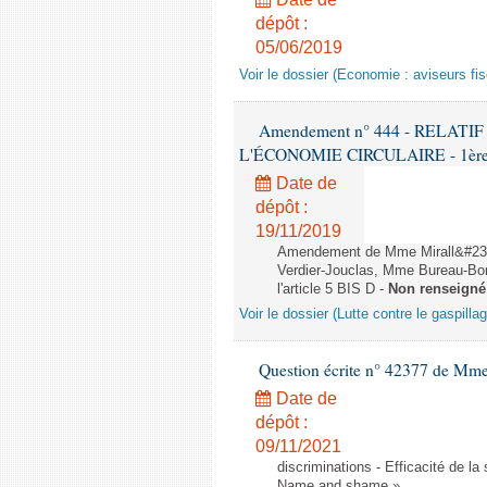
dépôt :
05/06/2019
Voir le dossier (Economie : aviseurs fi
Amendement n° 444 - RELAT
L'ÉCONOMIE CIRCULAIRE - 1ère lec
Date de
dépôt :
19/11/2019
Amendement de Mme Mirall&#232
Verdier-Jouclas, Mme Bureau-Bo
l'article 5 BIS D -
Non renseigné
Voir le dossier (Lutte contre le gaspilla
Question écrite n° 42377 de Mme 
Date de
dépôt :
09/11/2021
discriminations - Efficacité de l
Name and shame »