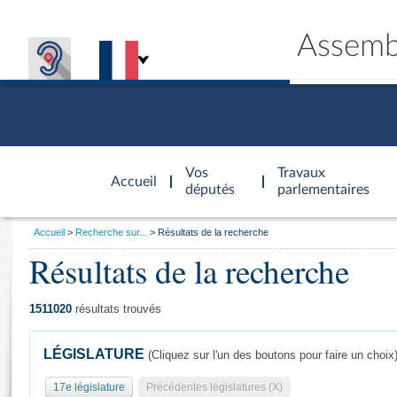
Assemb
Accèder à
la page
Vos
Travaux
Accueil
d'accueil
députés
parlementaires
Vous
Accueil
Recherche sur...
Résultats de la recherche
êtes
Résultats de la recherche
Général
ici
CONNEX
TRAVA
CONNA
DÉC
:
1511020
résultats trouvés
LÉGISLATURE
(Cliquez sur l'un des boutons pour faire un choix
17e législature
Précédentes législatures (X)