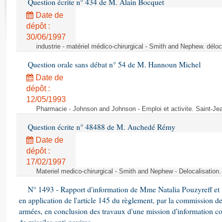
Question écrite n° 434 de M. Alain Bocquet
Rapports d'enquête
Rapports législatifs
Date de
dépôt :
Rapports sur l'application des lois
30/06/1997
Baromètre de l’application des lois
industrie - matériel médico-chirurgical - Smith and Nephew. délo
Question orale sans débat n° 54 de M. Hannoun Michel
Dossiers législatifs
Date de
Budget et sécurité sociale
dépôt :
Questions écrites et orales
12/05/1993
Comptes rendus des débats
Pharmacie - Johnson and Johnson - Emploi et activite. Saint-Je
Question écrite n° 48488 de M. Auchedé Rémy
Date de
dépôt :
17/02/1997
Materiel medico-chirurgical - Smith and Nephew - Delocalisatio
N° 1493 - Rapport d'information de Mme Natalia Pouzyreff et M
en application de l'article 145 du règlement, par la commission de
armées, en conclusion des travaux d'une mission d'information co