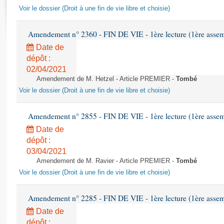
Rapports d'enquête
Voir le dossier (Droit à une fin de vie libre et choisie)
Rapports législatifs
Rapports sur l'application des lois
Amendement n° 2360 - FIN DE VIE - 1ère lecture (1ère assemb
Baromètre de l’application des lois
Date de
dépôt :
Dossiers législatifs
02/04/2021
Amendement de M. Hetzel - Article PREMIER -
Tombé
Budget et sécurité sociale
Voir le dossier (Droit à une fin de vie libre et choisie)
Questions écrites et orales
Comptes rendus des débats
Amendement n° 2855 - FIN DE VIE - 1ère lecture (1ère assemb
Date de
dépôt :
03/04/2021
Amendement de M. Ravier - Article PREMIER -
Tombé
Voir le dossier (Droit à une fin de vie libre et choisie)
Amendement n° 2285 - FIN DE VIE - 1ère lecture (1ère assemb
Date de
dépôt :