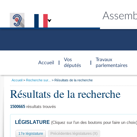
Assemb
Accèder à
la page
Vos
Travaux
Accueil
d'accueil
députés
parlementaires
Vous
Accueil
Recherche sur...
Résultats de la recherche
êtes
Résultats de la recherche
Général
ici
CONNEX
TRAVA
CONNA
DÉC
:
1500665
résultats trouvés
LÉGISLATURE
(Cliquez sur l'un des boutons pour faire un choix
17e législature
Précédentes législatures (X)