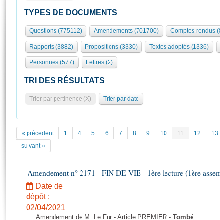
S'id
Présidence
Séance publique
Rôle et pouvoirs de l'Assemblée
Visiter l'Assemblée
TYPES DE DOCUMENTS
Fiches « Connaissance de l’Assemblée »
577 députés
Commissions et autres organes
Visite virtuelle du palais Bourbon
Questions (775112)
Amendements (701700)
Comptes-rendus (
Organisation de l'Assemblée
Groupes politiques
Europe et International
Assister à une séance
Mot
Rapports (3882)
Propositions (3330)
Textes adoptés (1336)
Présidence
Conférence des Présidents
Bureau
Collège des Ques
Élections législatives
Contrôle et évaluation
Accès des chercheurs à l’Assemblée
Personnes (577)
Lettres (2)
Congrès
Les évènements
S'inscrire
TRI DES RÉSULTATS
Pétitions
Statistiques et chiffres clés
Trier par pertinence (X)
Trier par date
Transparence et déontologie
Vous n'ave
Patrimoine
E
Documents de référence
La Bibliothèque
( Constitution | Règlement de l'Assemblée ... )
Documents parlementaires
« précedent
1
4
5
6
7
8
9
10
11
12
13
Les archives
Projets de loi
suivant »
Contacts et plan d'accès
Propositions de loi
Histoire
Photos libres de droit
Amendements
Amendement n° 2171 - FIN DE VIE - 1ère lecture (1ère assemb
Juniors
Textes adoptés
Date de
Anciennes législatures
dépôt :
Liens vers les sites publics
02/04/2021
Rapports d'information
Amendement de M. Le Fur - Article PREMIER -
Tombé