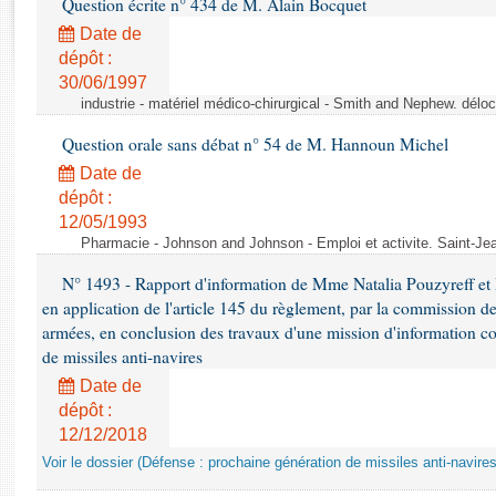
Question écrite n° 434 de M. Alain Bocquet
Rapports d'enquête
Rapports législatifs
Date de
dépôt :
Rapports sur l'application des lois
30/06/1997
Baromètre de l’application des lois
industrie - matériel médico-chirurgical - Smith and Nephew. délo
Question orale sans débat n° 54 de M. Hannoun Michel
Dossiers législatifs
Date de
Budget et sécurité sociale
dépôt :
Questions écrites et orales
12/05/1993
Comptes rendus des débats
Pharmacie - Johnson and Johnson - Emploi et activite. Saint-Je
N° 1493 - Rapport d'information de Mme Natalia Pouzyreff et M
en application de l'article 145 du règlement, par la commission de
armées, en conclusion des travaux d'une mission d'information co
de missiles anti-navires
Date de
dépôt :
12/12/2018
Voir le dossier (Défense : prochaine génération de missiles anti-navires