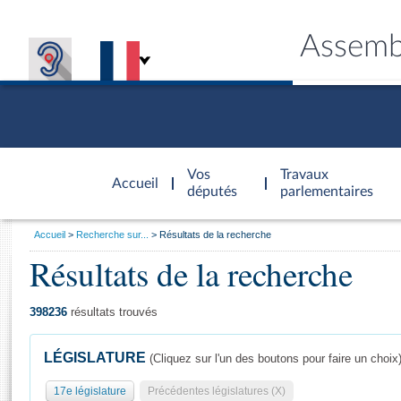
Assemb
Accèder à
la page
Vos
Travaux
Accueil
d'accueil
députés
parlementaires
Vous
Accueil
Recherche sur...
Résultats de la recherche
êtes
Résultats de la recherche
Général
ici
CONNEX
TRAVA
CONNA
DÉC
:
398236
résultats trouvés
LÉGISLATURE
(Cliquez sur l'un des boutons pour faire un choix
17e législature
Précédentes législatures (X)