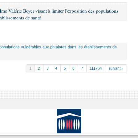
me Valérie Boyer visant à limiter l'exposition des populations
tablissements de santé
es populations vulnérables aux phtalates dans les établissements de
1
2
3
4
5
6
7
111764
suivant »