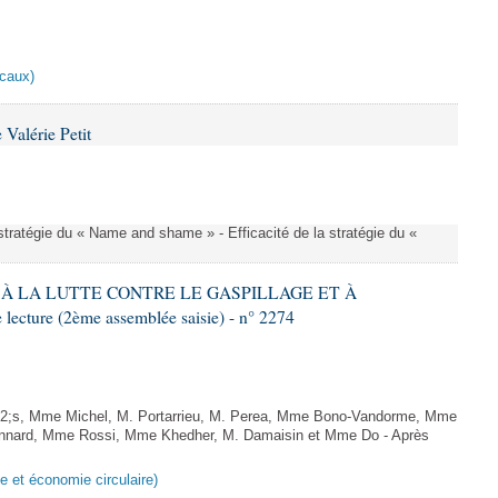
scaux)
Valérie Petit
a stratégie du « Name and shame » - Efficacité de la stratégie du «
IF À LA LUTTE CONTRE LE GASPILLAGE ET À
ture (2ème assemblée saisie) - n° 2274
;s, Mme Michel, M. Portarrieu, M. Perea, Mme Bono-Vandorme, Mme
nnard, Mme Rossi, Mme Khedher, M. Damaisin et Mme Do - Après
ge et économie circulaire)