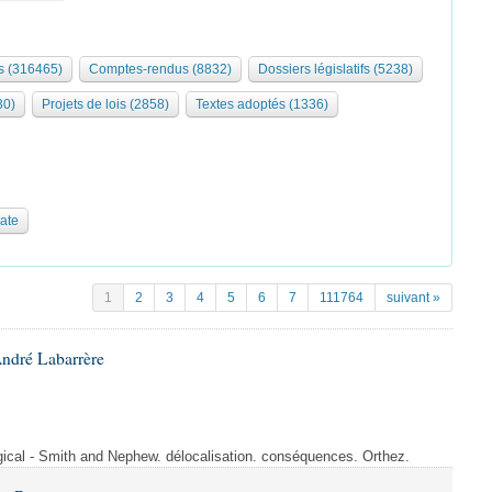
 (316465)
Comptes-rendus (8832)
Dossiers législatifs (5238)
30)
Projets de lois (2858)
Textes adoptés (1336)
date
1
2
3
4
5
6
7
111764
suivant »
André Labarrère
rgical - Smith and Nephew. délocalisation. conséquences. Orthez.