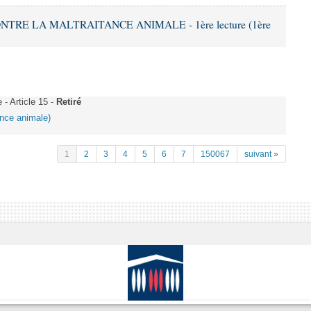
ONTRE LA MALTRAITANCE ANIMALE - 1ère lecture (1ère
 Article 15 -
Retiré
tance animale)
1
2
3
4
5
6
7
150067
suivant »