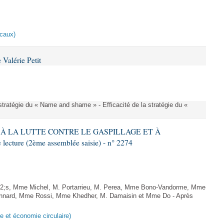
scaux)
Valérie Petit
a stratégie du « Name and shame » - Efficacité de la stratégie du «
IF À LA LUTTE CONTRE LE GASPILLAGE ET À
ture (2ème assemblée saisie) - n° 2274
;s, Mme Michel, M. Portarrieu, M. Perea, Mme Bono-Vandorme, Mme
nnard, Mme Rossi, Mme Khedher, M. Damaisin et Mme Do - Après
ge et économie circulaire)