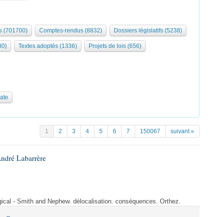
 (701700)
Comptes-rendus (8832)
Dossiers législatifs (5238)
30)
Textes adoptés (1336)
Projets de lois (656)
date
1
2
3
4
5
6
7
150067
suivant »
André Labarrère
rgical - Smith and Nephew. délocalisation. conséquences. Orthez.