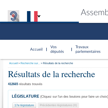
Assemb
Accèder à
la page
Vos
Travaux
Accueil
d'accueil
députés
parlementaires
Vous
Accueil
Recherche sur...
Résultats de la recherche
êtes
Résultats de la recherche
Général
ici
CONNEX
TRAVA
CONNA
DÉC
:
412665
résultats trouvés
LÉGISLATURE
(Cliquez sur l'un des boutons pour faire un choix
17e législature
Précédentes législatures (X)