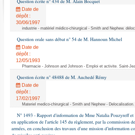
Question écrite n° 434 de M. Alain Bocquet
Rapports d'enquête
Rapports législatifs
Date de
dépôt :
Rapports sur l'application des lois
30/06/1997
Baromètre de l’application des lois
industrie - matériel médico-chirurgical - Smith and Nephew. délo
Question orale sans débat n° 54 de M. Hannoun Michel
Dossiers législatifs
Date de
Budget et sécurité sociale
dépôt :
Questions écrites et orales
12/05/1993
Comptes rendus des débats
Pharmacie - Johnson and Johnson - Emploi et activite. Saint-Je
Question écrite n° 48488 de M. Auchedé Rémy
Date de
dépôt :
17/02/1997
Materiel medico-chirurgical - Smith and Nephew - Delocalisatio
N° 1493 - Rapport d'information de Mme Natalia Pouzyreff et M
en application de l'article 145 du règlement, par la commission de
armées, en conclusion des travaux d'une mission d'information co