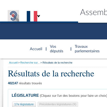
Assemb
Accèder à
la page
Vos
Travaux
Accueil
d'accueil
députés
parlementaires
Vous
Accueil
Recherche sur...
Résultats de la recherche
êtes
Résultats de la recherche
Général
ici
CONNEX
TRAVA
CONNA
DÉC
:
402147
résultats trouvés
LÉGISLATURE
(Cliquez sur l'un des boutons pour faire un choix
17e législature
Précédentes législatures (X)