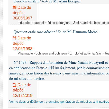
Question écrite n° 434 de M. Alain Bocquet
Rapports d'enquête
Rapports législatifs
Date de
dépôt :
Rapports sur l'application des lois
30/06/1997
Baromètre de l’application des lois
industrie - matériel médico-chirurgical - Smith and Nephew. délo
Question orale sans débat n° 54 de M. Hannoun Michel
Dossiers législatifs
Date de
Budget et sécurité sociale
dépôt :
Questions écrites et orales
12/05/1993
Comptes rendus des débats
Pharmacie - Johnson and Johnson - Emploi et activite. Saint-Je
N° 1493 - Rapport d'information de Mme Natalia Pouzyreff et M
en application de l'article 145 du règlement, par la commission de
armées, en conclusion des travaux d'une mission d'information co
de missiles anti-navires
Date de
dépôt :
12/12/2018
Voir le dossier (Défense : prochaine génération de missiles anti-navires