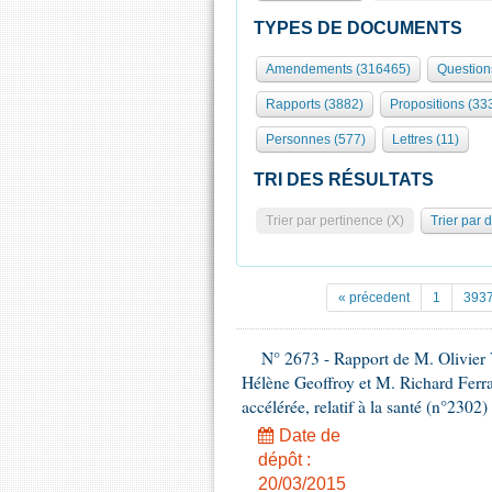
TYPES DE DOCUMENTS
Amendements (316465)
Question
Rapports (3882)
Propositions (33
Personnes (577)
Lettres (11)
TRI DES RÉSULTATS
Trier par pertinence (X)
Trier par 
« précedent
1
393
N° 2673 - Rapport de M. Olivier
Hélène Geoffroy et M. Richard Ferran
accélérée, relatif à la santé (n°2302)
Date de
dépôt :
20/03/2015