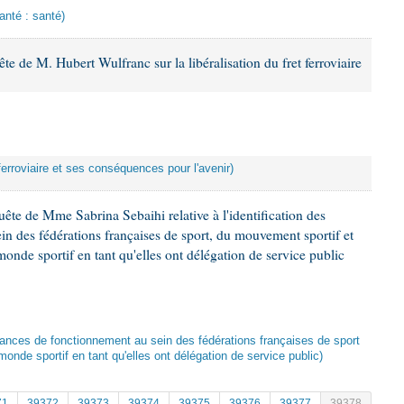
anté : santé)
 de M. Hubert Wulfranc sur la libéralisation du fret ferroviaire
t ferroviaire et ses conséquences pour l'avenir)
ête de Mme Sabrina Sebaihi relative à l'identification des
in des fédérations françaises de sport, du mouvement sportif et
nde sportif en tant qu'elles ont délégation de service public
illances de fonctionnement au sein des fédérations françaises de sport
nde sportif en tant qu'elles ont délégation de service public)
71
39372
39373
39374
39375
39376
39377
39378