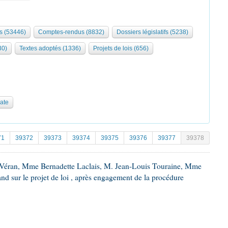
s (53446)
Comptes-rendus (8832)
Dossiers législatifs (5238)
30)
Textes adoptés (1336)
Projets de lois (656)
date
71
39372
39373
39374
39375
39376
39377
39378
 Véran, Mme Bernadette Laclais, M. Jean-Louis Touraine, Mme
d sur le projet de loi , après engagement de la procédure