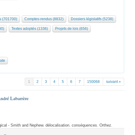
 (701700)
Comptes-rendus (8832)
Dossiers législatifs (5238)
30)
Textes adoptés (1336)
Projets de lois (656)
date
1
2
3
4
5
6
7
150068
suivant »
André Labarrère
rgical - Smith and Nephew. délocalisation. conséquences. Orthez.