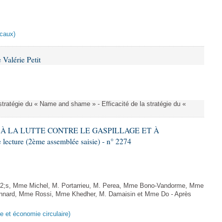
scaux)
Valérie Petit
a stratégie du « Name and shame » - Efficacité de la stratégie du «
IF À LA LUTTE CONTRE LE GASPILLAGE ET À
ture (2ème assemblée saisie) - n° 2274
;s, Mme Michel, M. Portarrieu, M. Perea, Mme Bono-Vandorme, Mme
nnard, Mme Rossi, Mme Khedher, M. Damaisin et Mme Do - Après
ge et économie circulaire)