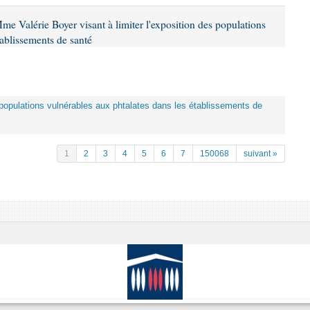
me Valérie Boyer visant à limiter l'exposition des populations
tablissements de santé
es populations vulnérables aux phtalates dans les établissements de
1
2
3
4
5
6
7
150068
suivant »