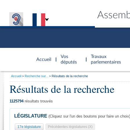
Assemb
Accèder à
la page
Vos
Travaux
Accueil
d'accueil
députés
parlementaires
Vous
Accueil
Recherche sur...
Résultats de la recherche
êtes
Résultats de la recherche
Général
ici
CONNEX
TRAVA
CONNA
DÉC
:
1125794
résultats trouvés
LÉGISLATURE
(Cliquez sur l'un des boutons pour faire un choix
17e législature
Précédentes législatures (X)