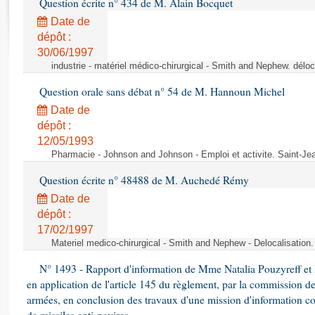
Question écrite n° 434 de M. Alain Bocquet
Rapports d'enquête
Rapports législatifs
Date de
dépôt :
Rapports sur l'application des lois
30/06/1997
Baromètre de l’application des lois
industrie - matériel médico-chirurgical - Smith and Nephew. délo
Question orale sans débat n° 54 de M. Hannoun Michel
Dossiers législatifs
Date de
Budget et sécurité sociale
dépôt :
Questions écrites et orales
12/05/1993
Comptes rendus des débats
Pharmacie - Johnson and Johnson - Emploi et activite. Saint-Je
Question écrite n° 48488 de M. Auchedé Rémy
Date de
dépôt :
17/02/1997
Materiel medico-chirurgical - Smith and Nephew - Delocalisatio
N° 1493 - Rapport d'information de Mme Natalia Pouzyreff et M
en application de l'article 145 du règlement, par la commission de
armées, en conclusion des travaux d'une mission d'information co