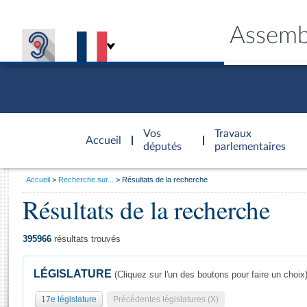
Assemb
Accèder à
la page
Vos
Travaux
Accueil
d'accueil
députés
parlementaires
Vous
Accueil
Recherche sur...
Résultats de la recherche
êtes
Résultats de la recherche
Général
ici
CONNEX
TRAVA
CONNA
DÉC
:
395966
résultats trouvés
LÉGISLATURE
(Cliquez sur l'un des boutons pour faire un choix
17e législature
Précédentes législatures (X)