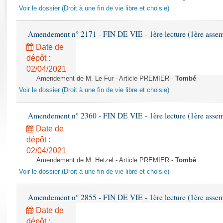
Rapports d'enquête
Voir le dossier (Droit à une fin de vie libre et choisie)
Rapports législatifs
Rapports sur l'application des lois
Amendement n° 2171 - FIN DE VIE - 1ère lecture (1ère assemb
Baromètre de l’application des lois
Date de
dépôt :
Dossiers législatifs
02/04/2021
Amendement de M. Le Fur - Article PREMIER -
Tombé
Budget et sécurité sociale
Voir le dossier (Droit à une fin de vie libre et choisie)
Questions écrites et orales
Comptes rendus des débats
Amendement n° 2360 - FIN DE VIE - 1ère lecture (1ère assemb
Date de
dépôt :
02/04/2021
Amendement de M. Hetzel - Article PREMIER -
Tombé
Voir le dossier (Droit à une fin de vie libre et choisie)
Amendement n° 2855 - FIN DE VIE - 1ère lecture (1ère assemb
Date de
dépôt :