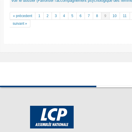
Voir le dossier (Favoriser l'accompagnement psychologique des femm
« précedent
1
2
3
4
5
6
7
8
9
10
11
suivant »