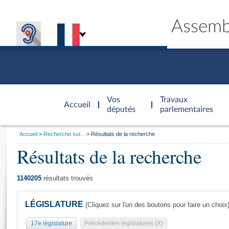
Assemb
Accèder à
la page
Vos
Travaux
Accueil
d'accueil
députés
parlementaires
Vous
Accueil
Recherche sur...
Résultats de la recherche
êtes
Résultats de la recherche
Général
ici
CONNEX
TRAVA
CONNA
DÉC
:
1140205
résultats trouvés
LÉGISLATURE
(Cliquez sur l'un des boutons pour faire un choix
17e législature
Précédentes législatures (X)