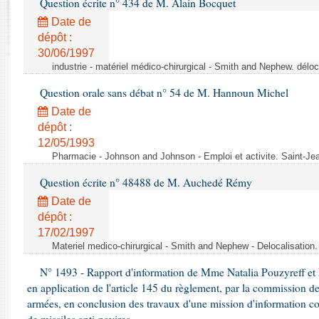
Question écrite n° 434 de M. Alain Bocquet
Rapports d'enquête
Rapports législatifs
Date de
dépôt :
Rapports sur l'application des lois
30/06/1997
Baromètre de l’application des lois
industrie - matériel médico-chirurgical - Smith and Nephew. délo
Question orale sans débat n° 54 de M. Hannoun Michel
Dossiers législatifs
Date de
Budget et sécurité sociale
dépôt :
Questions écrites et orales
12/05/1993
Comptes rendus des débats
Pharmacie - Johnson and Johnson - Emploi et activite. Saint-Je
Question écrite n° 48488 de M. Auchedé Rémy
Date de
dépôt :
17/02/1997
Materiel medico-chirurgical - Smith and Nephew - Delocalisatio
N° 1493 - Rapport d'information de Mme Natalia Pouzyreff et M
en application de l'article 145 du règlement, par la commission de
armées, en conclusion des travaux d'une mission d'information co