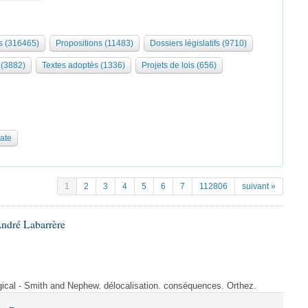
 (316465)
Propositions (11483)
Dossiers législatifs (9710)
 (3882)
Textes adoptés (1336)
Projets de lois (656)
date
1
2
3
4
5
6
7
112806
suivant »
André Labarrère
rgical - Smith and Nephew. délocalisation. conséquences. Orthez.