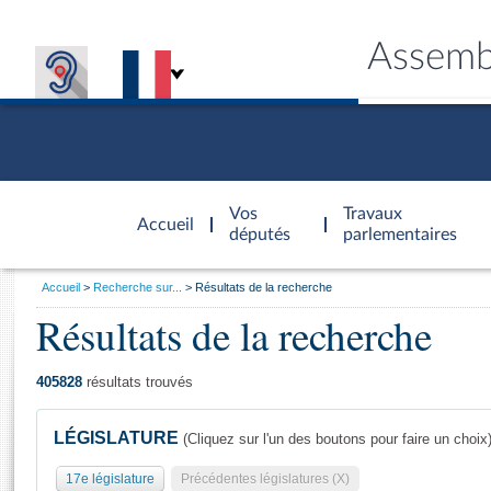
Assemb
Accèder à
la page
Vos
Travaux
Accueil
d'accueil
députés
parlementaires
Vous
Accueil
Recherche sur...
Résultats de la recherche
êtes
Résultats de la recherche
Général
ici
CONNEX
TRAVA
CONNA
DÉC
:
405828
résultats trouvés
LÉGISLATURE
(Cliquez sur l'un des boutons pour faire un choix
17e législature
Précédentes législatures (X)