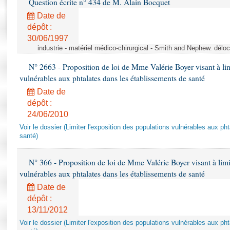
Question écrite n° 434 de M. Alain Bocquet
Rapports d'enquête
Rapports législatifs
Date de
dépôt :
Rapports sur l'application des lois
30/06/1997
Baromètre de l’application des lois
industrie - matériel médico-chirurgical - Smith and Nephew. délo
N° 2663 - Proposition de loi de Mme Valérie Boyer visant à lim
Dossiers législatifs
vulnérables aux phtalates dans les établissements de santé
Budget et sécurité sociale
Date de
Questions écrites et orales
dépôt :
Comptes rendus des débats
24/06/2010
Voir le dossier (Limiter l'exposition des populations vulnérables aux p
santé)
N° 366 - Proposition de loi de Mme Valérie Boyer visant à limit
vulnérables aux phtalates dans les établissements de santé
Date de
dépôt :
13/11/2012
Voir le dossier (Limiter l'exposition des populations vulnérables aux p