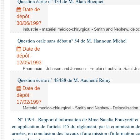
Question écrite n° 434 de M. Alain Bocquet
Rapports d'enquête
Rapports législatifs
Date de
dépôt :
Rapports sur l'application des lois
30/06/1997
Baromètre de l’application des lois
industrie - matériel médico-chirurgical - Smith and Nephew. délo
Question orale sans débat n° 54 de M. Hannoun Michel
Dossiers législatifs
Date de
Budget et sécurité sociale
dépôt :
Questions écrites et orales
12/05/1993
Comptes rendus des débats
Pharmacie - Johnson and Johnson - Emploi et activite. Saint-Je
Question écrite n° 48488 de M. Auchedé Rémy
Date de
dépôt :
17/02/1997
Materiel medico-chirurgical - Smith and Nephew - Delocalisatio
N° 1493 - Rapport d'information de Mme Natalia Pouzyreff et M
en application de l'article 145 du règlement, par la commission de
armées, en conclusion des travaux d'une mission d'information co