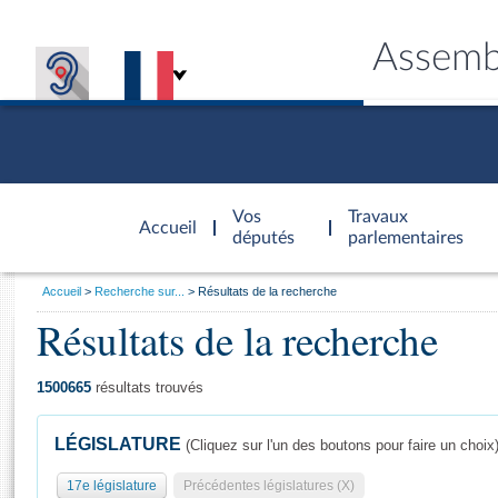
Assemb
Accèder à
la page
Vos
Travaux
Accueil
d'accueil
députés
parlementaires
Vous
Accueil
Recherche sur...
Résultats de la recherche
êtes
Résultats de la recherche
Général
ici
CONNEX
TRAVA
CONNA
DÉC
:
1500665
résultats trouvés
LÉGISLATURE
(Cliquez sur l'un des boutons pour faire un choix
17e législature
Précédentes législatures (X)