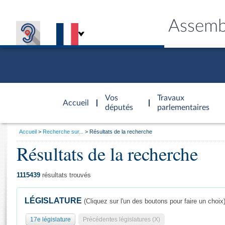
Assemb
Accèder à
la page
Vos
Travaux
Accueil
d'accueil
députés
parlementaires
Vous
Accueil
Recherche sur...
Résultats de la recherche
êtes
Résultats de la recherche
Général
ici
CONNEX
TRAVA
CONNA
DÉC
:
1115439
résultats trouvés
LÉGISLATURE
(Cliquez sur l'un des boutons pour faire un choix
17e législature
Précédentes législatures (X)