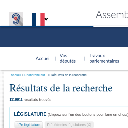
Assemb
Accèder à
la page
Vos
Travaux
Accueil
d'accueil
députés
parlementaires
Vous
Accueil
Recherche sur...
Résultats de la recherche
êtes
Résultats de la recherche
Général
ici
CONNEX
TRAVA
CONNA
DÉC
:
1119911
résultats trouvés
LÉGISLATURE
(Cliquez sur l'un des boutons pour faire un choix
17e législature
Précédentes législatures (X)