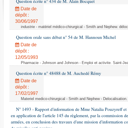
Question écrite n° 434 de M. Alain Bocquet
Rapports d'enquête
Rapports législatifs
Date de
dépôt :
Rapports sur l'application des lois
30/06/1997
Baromètre de l’application des lois
industrie - matériel médico-chirurgical - Smith and Nephew. délo
Question orale sans débat n° 54 de M. Hannoun Michel
Dossiers législatifs
Date de
Budget et sécurité sociale
dépôt :
Questions écrites et orales
12/05/1993
Comptes rendus des débats
Pharmacie - Johnson and Johnson - Emploi et activite. Saint-Je
Question écrite n° 48488 de M. Auchedé Rémy
Date de
dépôt :
17/02/1997
Materiel medico-chirurgical - Smith and Nephew - Delocalisatio
N° 1493 - Rapport d'information de Mme Natalia Pouzyreff et M
en application de l'article 145 du règlement, par la commission de
armées, en conclusion des travaux d'une mission d'information co