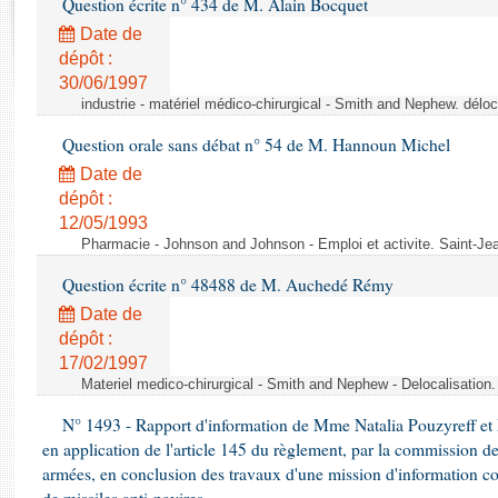
Question écrite n° 434 de M. Alain Bocquet
Rapports d'enquête
Rapports législatifs
Date de
dépôt :
Rapports sur l'application des lois
30/06/1997
Baromètre de l’application des lois
industrie - matériel médico-chirurgical - Smith and Nephew. délo
Question orale sans débat n° 54 de M. Hannoun Michel
Dossiers législatifs
Date de
Budget et sécurité sociale
dépôt :
Questions écrites et orales
12/05/1993
Comptes rendus des débats
Pharmacie - Johnson and Johnson - Emploi et activite. Saint-Je
Question écrite n° 48488 de M. Auchedé Rémy
Date de
dépôt :
17/02/1997
Materiel medico-chirurgical - Smith and Nephew - Delocalisatio
N° 1493 - Rapport d'information de Mme Natalia Pouzyreff et M
en application de l'article 145 du règlement, par la commission de
armées, en conclusion des travaux d'une mission d'information co