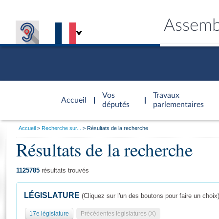
Assemb
Accèder à
la page
Vos
Travaux
Accueil
d'accueil
députés
parlementaires
Vous
Accueil
Recherche sur...
Résultats de la recherche
êtes
Résultats de la recherche
Général
ici
CONNEX
TRAVA
CONNA
DÉC
:
1125785
résultats trouvés
LÉGISLATURE
(Cliquez sur l'un des boutons pour faire un choix
17e législature
Précédentes législatures (X)