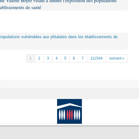
 Valérie Boyer visant à limiter l'exposition des populations
tablissements de santé
es populations vulnérables aux phtalates dans les établissements de
1
2
3
4
5
6
7
111544
suivant »