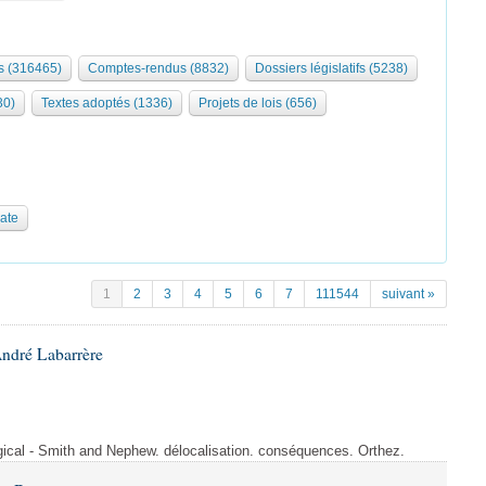
 (316465)
Comptes-rendus (8832)
Dossiers législatifs (5238)
30)
Textes adoptés (1336)
Projets de lois (656)
date
1
2
3
4
5
6
7
111544
suivant »
André Labarrère
rgical - Smith and Nephew. délocalisation. conséquences. Orthez.