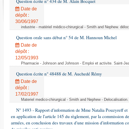
Question écrite n° 434 de M. Alain Bocquet
Rapports d'enquête
Rapports législatifs
Date de
dépôt :
Rapports sur l'application des lois
30/06/1997
Baromètre de l’application des lois
industrie - matériel médico-chirurgical - Smith and Nephew. délo
Question orale sans débat n° 54 de M. Hannoun Michel
Dossiers législatifs
Date de
Budget et sécurité sociale
dépôt :
Questions écrites et orales
12/05/1993
Comptes rendus des débats
Pharmacie - Johnson and Johnson - Emploi et activite. Saint-Je
Question écrite n° 48488 de M. Auchedé Rémy
Date de
dépôt :
17/02/1997
Materiel medico-chirurgical - Smith and Nephew - Delocalisatio
N° 1493 - Rapport d'information de Mme Natalia Pouzyreff et M
en application de l'article 145 du règlement, par la commission de
armées, en conclusion des travaux d'une mission d'information co