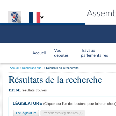
Assemb
Accèder à
la page
Vos
Travaux
Accueil
d'accueil
députés
parlementaires
Vous
Accueil
Recherche sur...
Résultats de la recherche
êtes
Résultats de la recherche
Général
ici
CONNEX
TRAVA
CONNA
DÉC
:
1119341
résultats trouvés
LÉGISLATURE
(Cliquez sur l'un des boutons pour faire un choix
17e législature
Précédentes législatures (X)