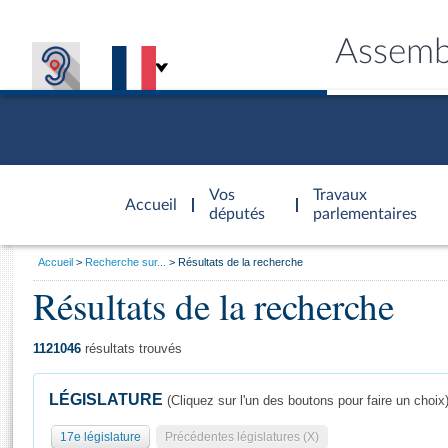
Assemb
Accèder à
la page
Vos
Travaux
Accueil
d'accueil
députés
parlementaires
Vous
Accueil
Recherche sur...
Résultats de la recherche
êtes
Résultats de la recherche
Général
ici
CONNEX
TRAVA
CONNA
DÉC
:
1121046
résultats trouvés
LÉGISLATURE
(Cliquez sur l'un des boutons pour faire un choix
17e législature
Précédentes législatures (X)