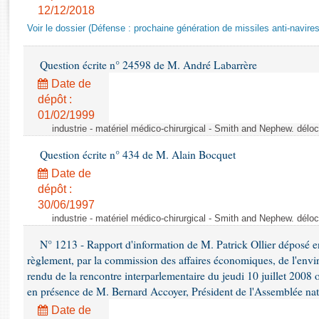
Rapports d'enquête
12/12/2018
Rapports législatifs
Voir le dossier (Défense : prochaine génération de missiles anti-navires
Rapports sur l'application des lois
Baromètre de l’application des lois
Question écrite n° 24598 de M. André Labarrère
Date de
Dossiers législatifs
dépôt :
01/02/1999
Budget et sécurité sociale
industrie - matériel médico-chirurgical - Smith and Nephew. délo
Questions écrites et orales
Comptes rendus des débats
Question écrite n° 434 de M. Alain Bocquet
Date de
dépôt :
30/06/1997
industrie - matériel médico-chirurgical - Smith and Nephew. délo
N° 1213 - Rapport d'information de M. Patrick Ollier déposé en
règlement, par la commission des affaires économiques, de l'envi
rendu de la rencontre interparlementaire du jeudi 10 juillet 2008 
en présence de M. Bernard Accoyer, Président de l'Assemblée nat
Date de