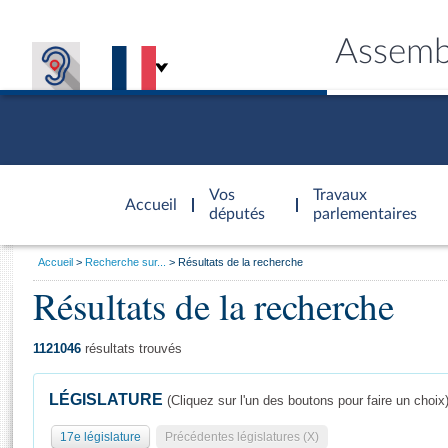
Assemb
Accèder à
la page
Vos
Travaux
Accueil
d'accueil
députés
parlementaires
Vous
Accueil
Recherche sur...
Résultats de la recherche
êtes
Résultats de la recherche
Général
ici
CONNEX
TRAVA
CONNA
DÉC
:
1121046
résultats trouvés
LÉGISLATURE
(Cliquez sur l'un des boutons pour faire un choix
17e législature
Précédentes législatures (X)