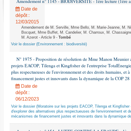
Amendement n° 1145 - BIODIVERSITÉ - 1ère lecture (1ère ass
Rapports d'enquête
Rapports législatifs
Date de
dépôt :
Rapports sur l'application des lois
12/03/2015
Baromètre de l’application des lois
Amendement de M. Serville, Mme Bello, M. Marie-Jeanne, M. Nil
Bocquet, Mme Buffet, M. Candelier, M. Charroux, M. Chassaign
M. Azerot - Article 9 -
Tombé
Dossiers législatifs
Voir le dossier (Environnement : biodiversité)
Budget et sécurité sociale
Questions écrites et orales
N° 1975 - Proposition de résolution de Mme Manon Meunier ap
Comptes rendus des débats
projets EACOP, Tilenga et Kingfisher de l'entreprise TotalEnergies
plus respectueuses de l'environnement et des droits humains, et 
financement justes et innovants dans la dynamique de la COP 28
Date de
dépôt :
06/12/2023
Voir le dossier (Moratoire sur les projets EACOP, Tilenga et Kingfisher 
d'explorer des alternatives plus respectueuses de l'environnement et d
mécanismes de financement justes et innovants dans la dynamique d