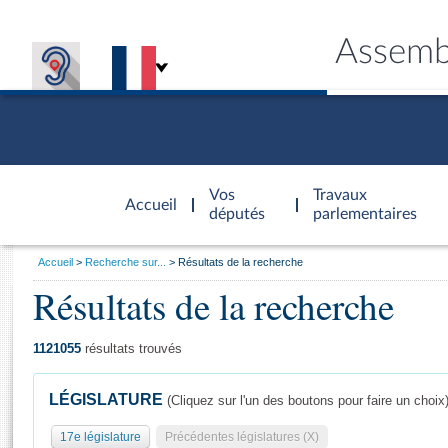
Assemb
Accèder à
la page
Vos
Travaux
Accueil
d'accueil
députés
parlementaires
Vous
Accueil
Recherche sur...
Résultats de la recherche
êtes
Résultats de la recherche
Général
ici
CONNEX
TRAVA
CONNA
DÉC
:
1121055
résultats trouvés
LÉGISLATURE
(Cliquez sur l'un des boutons pour faire un choix
17e législature
Précédentes législatures (X)