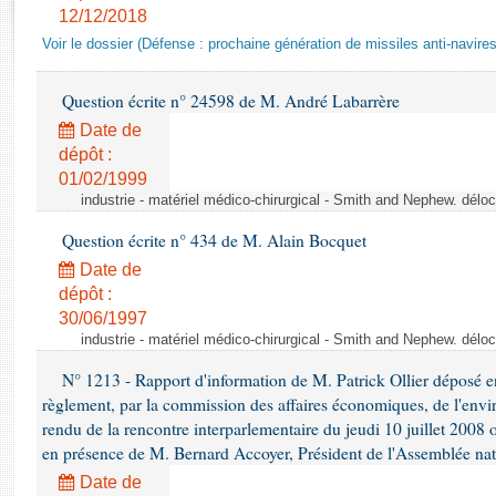
Rapports d'enquête
12/12/2018
Rapports législatifs
Voir le dossier (Défense : prochaine génération de missiles anti-navires
Rapports sur l'application des lois
Baromètre de l’application des lois
Question écrite n° 24598 de M. André Labarrère
Date de
Dossiers législatifs
dépôt :
01/02/1999
Budget et sécurité sociale
industrie - matériel médico-chirurgical - Smith and Nephew. délo
Questions écrites et orales
Comptes rendus des débats
Question écrite n° 434 de M. Alain Bocquet
Date de
dépôt :
30/06/1997
industrie - matériel médico-chirurgical - Smith and Nephew. délo
N° 1213 - Rapport d'information de M. Patrick Ollier déposé en
règlement, par la commission des affaires économiques, de l'envi
rendu de la rencontre interparlementaire du jeudi 10 juillet 2008 
en présence de M. Bernard Accoyer, Président de l'Assemblée nat
Date de