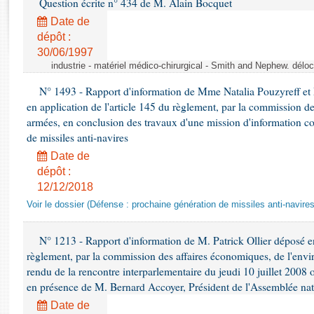
Question écrite n° 434 de M. Alain Bocquet
Rapports d'enquête
Rapports législatifs
Date de
dépôt :
Rapports sur l'application des lois
30/06/1997
Baromètre de l’application des lois
industrie - matériel médico-chirurgical - Smith and Nephew. délo
N° 1493 - Rapport d'information de Mme Natalia Pouzyreff et M
Dossiers législatifs
en application de l'article 145 du règlement, par la commission de
Budget et sécurité sociale
armées, en conclusion des travaux d'une mission d'information co
Questions écrites et orales
de missiles anti-navires
Comptes rendus des débats
Date de
dépôt :
12/12/2018
Voir le dossier (Défense : prochaine génération de missiles anti-navires
N° 1213 - Rapport d'information de M. Patrick Ollier déposé en
règlement, par la commission des affaires économiques, de l'envi
rendu de la rencontre interparlementaire du jeudi 10 juillet 2008 
en présence de M. Bernard Accoyer, Président de l'Assemblée nat
Date de