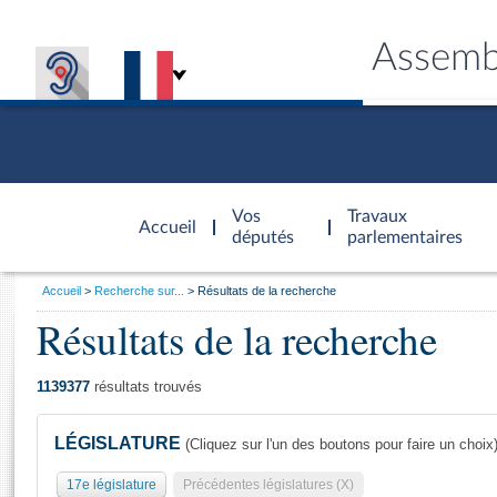
Assemb
Accèder à
la page
Vos
Travaux
Accueil
d'accueil
députés
parlementaires
Vous
Accueil
Recherche sur...
Résultats de la recherche
êtes
Résultats de la recherche
Général
ici
CONNEX
TRAVA
CONNA
DÉC
:
1139377
résultats trouvés
LÉGISLATURE
(Cliquez sur l'un des boutons pour faire un choix
17e législature
Précédentes législatures (X)