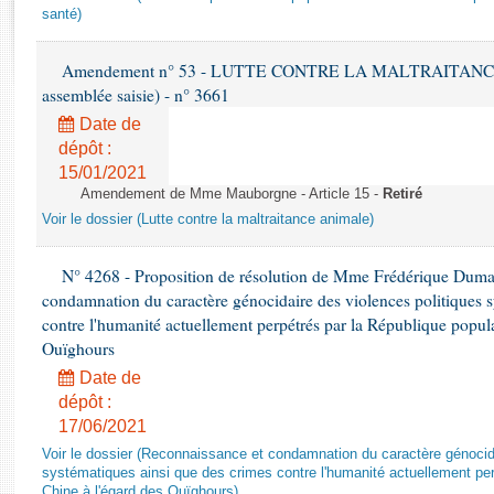
Rapports d'enquête
santé)
Rapports législatifs
Rapports sur l'application des lois
Amendement n° 53 - LUTTE CONTRE LA MALTRAITANCE A
Baromètre de l’application des lois
assemblée saisie) - n° 3661
Date de
dépôt :
Dossiers législatifs
15/01/2021
Budget et sécurité sociale
Amendement de Mme Mauborgne - Article 15 -
Retiré
Questions écrites et orales
Voir le dossier (Lutte contre la maltraitance animale)
Comptes rendus des débats
N° 4268 - Proposition de résolution de Mme Frédérique Dumas 
condamnation du caractère génocidaire des violences politiques s
contre l'humanité actuellement perpétrés par la République popula
Ouïghours
Date de
dépôt :
17/06/2021
Voir le dossier (Reconnaissance et condamnation du caractère génocida
systématiques ainsi que des crimes contre l'humanité actuellement per
Chine à l'égard des Ouïghours)