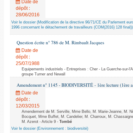
Date de
dépôt :
28/06/2016
Voir le dossier (Modification de la directive 96/71/CE du Parlement e
1996 concernant le détachement de travailleurs (COM(2016) 128 final))
Question écrite n° 786 de M. Rimbault Jacques
Date de
dépôt :
25/07/1988
Equipements industriels - Entreprises : Cher - La Guerche-sur-l'
groupe Turner and Newall
Amendement n° 1145 - BIODIVERSITÉ - 1ère lecture (1ère ass
Date de
dépôt :
12/03/2015
Amendement de M. Serville, Mme Bello, M. Marie-Jeanne, M. Nil
Bocquet, Mme Buffet, M. Candelier, M. Charroux, M. Chassaign
M. Azerot - Article 9 -
Tombé
Voir le dossier (Environnement : biodiversité)