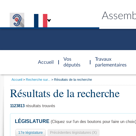
Assemb
Accèder à
la page
Vos
Travaux
Accueil
d'accueil
députés
parlementaires
Vous
Accueil
Recherche sur...
Résultats de la recherche
êtes
Résultats de la recherche
Général
ici
CONNEX
TRAVA
CONNA
DÉC
:
1123813
résultats trouvés
LÉGISLATURE
(Cliquez sur l'un des boutons pour faire un choix
17e législature
Précédentes législatures (X)