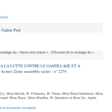
scaux)
Valérie Petit
a stratégie du « Name and shame » - Efficacité de la stratégie du «
IF À LA LUTTE CONTRE LE GASPILLAGE ET À
ture (2ème assemblée saisie) - n° 2274
;s, Mme Michel, M. Portarrieu, M. Perea, Mme Bono-Vandorme, Mme
nnard, Mme Rossi, Mme Khedher, M. Damaisin et Mme Do - Après
ge et économie circulaire)