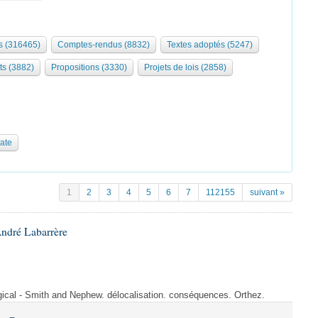
 (316465)
Comptes-rendus (8832)
Textes adoptés (5247)
ts (3882)
Propositions (3330)
Projets de lois (2858)
date
1
2
3
4
5
6
7
112155
suivant »
André Labarrère
rgical - Smith and Nephew. délocalisation. conséquences. Orthez.