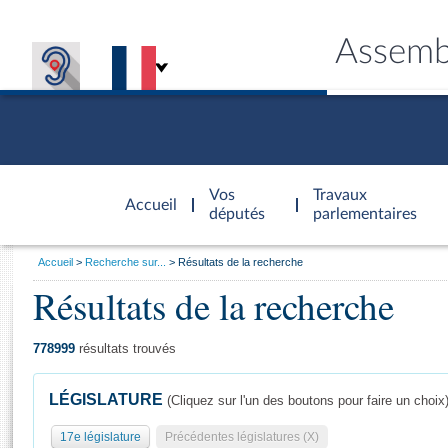
Assemb
Accèder à
la page
Vos
Travaux
Accueil
d'accueil
députés
parlementaires
Vous
Accueil
Recherche sur...
Résultats de la recherche
êtes
Résultats de la recherche
Général
ici
CONNEX
TRAVA
CONNA
DÉC
:
778999
résultats trouvés
LÉGISLATURE
(Cliquez sur l'un des boutons pour faire un choix
17e législature
Précédentes législatures (X)