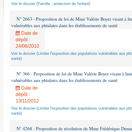
Rapports d'enquête
Voir le dossier (Famille : protection de l'enfant)
Rapports législatifs
Rapports sur l'application des lois
N° 2663 - Proposition de loi de Mme Valérie Boyer visant à lim
Baromètre de l’application des lois
vulnérables aux phtalates dans les établissements de santé
Date de
dépôt :
Dossiers législatifs
24/06/2010
Budget et sécurité sociale
Voir le dossier (Limiter l'exposition des populations vulnérables aux p
Questions écrites et orales
santé)
Comptes rendus des débats
N° 366 - Proposition de loi de Mme Valérie Boyer visant à limit
vulnérables aux phtalates dans les établissements de santé
Date de
dépôt :
13/11/2012
Voir le dossier (Limiter l'exposition des populations vulnérables aux p
santé)
N° 4268 - Proposition de résolution de Mme Frédérique Dumas 